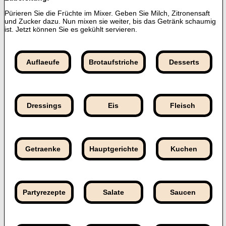
Pürieren Sie die Früchte im Mixer. Geben Sie Milch, Zitronensaft
und Zucker dazu. Nun mixen sie weiter, bis das Getränk schaumig
ist. Jetzt können Sie es gekühlt servieren.
Auflaeufe
Brotaufstriche
Desserts
Dressings
Eis
Fleisch
Getraenke
Hauptgerichte
Kuchen
Partyrezepte
Salate
Saucen