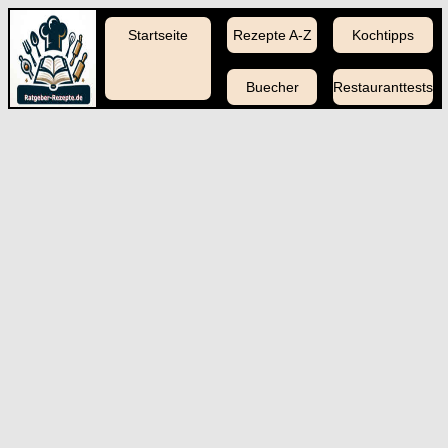
Startseite
Rezepte A-Z
Kochtipps
Buecher
Restauranttests