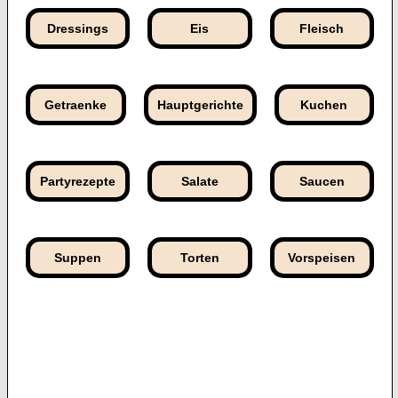
Dressings
Eis
Fleisch
Getraenke
Hauptgerichte
Kuchen
Partyrezepte
Salate
Saucen
Suppen
Torten
Vorspeisen