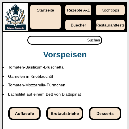
Startseite
Rezepte A-Z
Kochtipps
Buecher
Restauranttests
Suchen
Vorspeisen
Tomaten-Basilikum-Bruschetta
Garnelen in Knoblauchöl
Tomaten-Mozzarella-Türmchen
Lachsfilet auf einem Bett von Blattspinat
Auflaeufe
Brotaufstriche
Desserts